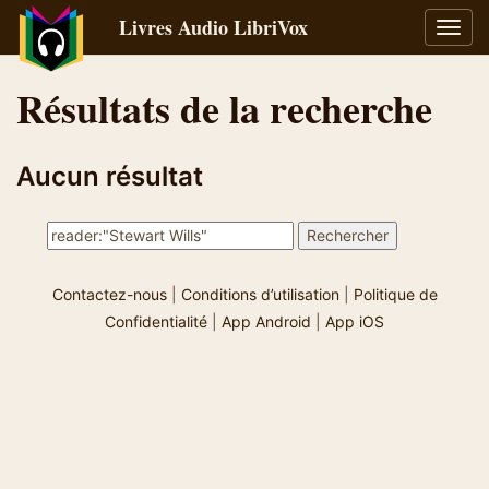
Livres Audio LibriVox
Bascu
la
navig
Résultats de la recherche
Aucun résultat
Contactez-nous
|
Conditions d’utilisation
|
Politique de
Confidentialité
|
App Android
|
App iOS